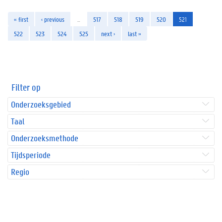
« first
‹ previous
…
517
518
519
520
521
522
523
524
525
next ›
last »
Filter op
Onderzoeksgebied
Taal
Onderzoeksmethode
Tijdsperiode
Regio