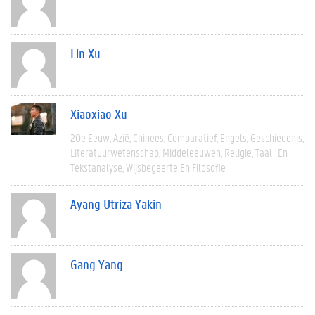
Lin Xu
Xiaoxiao Xu
20e Eeuw
Azië
Chinees
Comparatief
Engels
Geschiedenis
Literatuurwetenschap
Middeleeuwen
Religie
Taal- En
Tekstanalyse
Wijsbegeerte En Filosofie
Ayang Utriza Yakin
Gang Yang