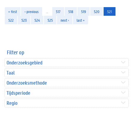
« first
‹ previous
…
517
518
519
520
521
522
523
524
525
next ›
last »
Filter op
Onderzoeksgebied
Taal
Onderzoeksmethode
Tijdsperiode
Regio