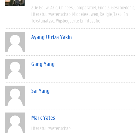
20e Eeuw
Azië
Chinees
Comparatief
Engels
Geschiedenis
Literatuurwetenschap
Middeleeuwen
Religie
Taal- En
Tekstanalyse
Wijsbegeerte En Filosofie
Ayang Utriza Yakin
Gang Yang
Sai Yang
Mark Yates
Literatuurwetenschap