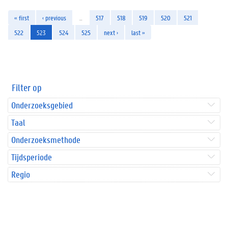
« first
‹ previous
…
517
518
519
520
521
522
523
524
525
next ›
last »
Filter op
Onderzoeksgebied
Taal
Onderzoeksmethode
Tijdsperiode
Regio