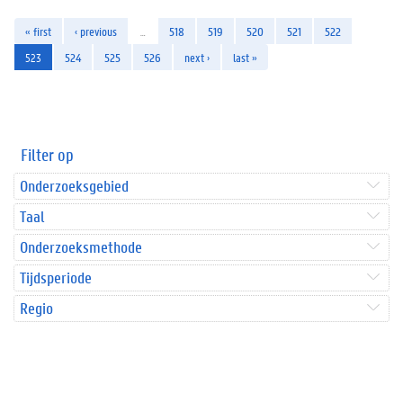
« first
‹ previous
…
518
519
520
521
522
523
524
525
526
next ›
last »
Filter op
Onderzoeksgebied
Taal
Onderzoeksmethode
Tijdsperiode
Regio