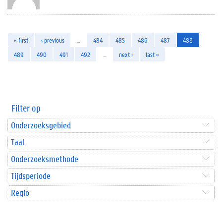
« first
‹ previous
…
484
485
486
487
488
489
490
491
492
…
next ›
last »
Filter op
Onderzoeksgebied
Taal
Onderzoeksmethode
Tijdsperiode
Regio