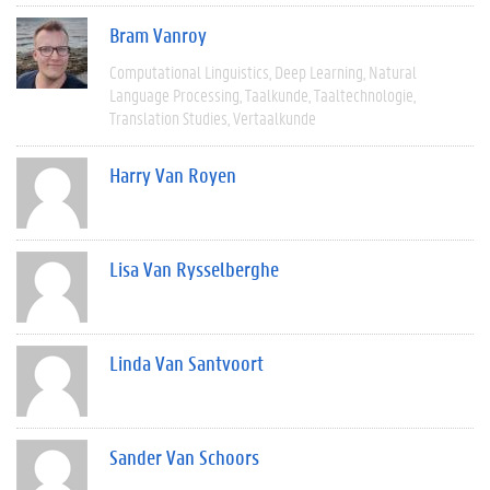
Bram Vanroy
Computational Linguistics
Deep Learning
Natural
Language Processing
Taalkunde
Taaltechnologie
Translation Studies
Vertaalkunde
Harry Van Royen
Lisa Van Rysselberghe
Linda Van Santvoort
Sander Van Schoors