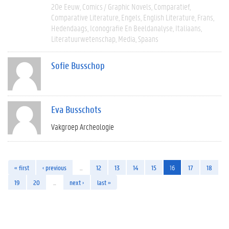
20e Eeuw
Comics / Graphic Novels
Comparatief
Comparative Literature
Engels
English Literature
Frans
Hedendaags
Iconografie En Beeldanalyse
Italiaans
Literatuurwetenschap
Media
Spaans
Sofie Busschop
Eva Busschots
Vakgroep Archeologie
« first
‹ previous
…
12
13
14
15
16
17
18
19
20
…
next ›
last »