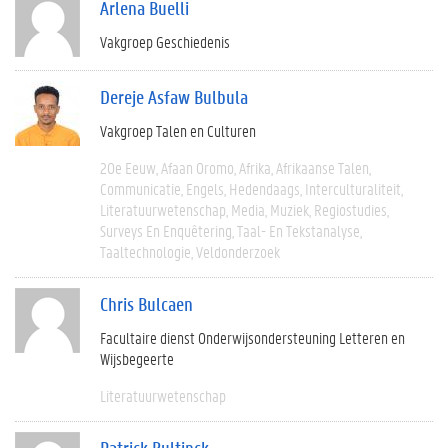
Arlena Buelli
Vakgroep Geschiedenis
Dereje Asfaw Bulbula
Vakgroep Talen en Culturen
20e Eeuw
Afaan Oromo
Afrika
Afrikaanse Talen
Communicatie
Engels
Hedendaags
Interculturaliteit
Literatuurwetenschap
Media
Muziek
Regiostudies
Surveys En Enquêtering
Taal- En Tekstanalyse
Taaltechnologie
Veldonderzoek
Chris Bulcaen
Facultaire dienst Onderwijsondersteuning Letteren en
Wijsbegeerte
Literatuurwetenschap
Patrick Bultinck