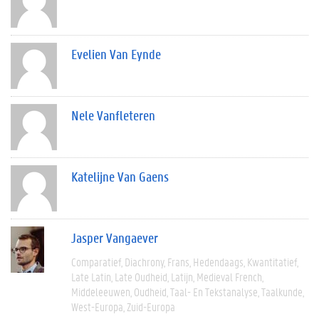
Evelien Van Eynde
Nele Vanfleteren
Katelijne Van Gaens
Jasper Vangaever
Comparatief
Diachrony
Frans
Hedendaags
Kwantitatief
Late Latin
Late Oudheid
Latijn
Medieval French
Middeleeuwen
Oudheid
Taal- En Tekstanalyse
Taalkunde
West-Europa
Zuid-Europa