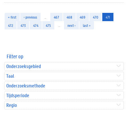
« first
‹ previous
…
467
468
469
470
471
472
473
474
475
…
next ›
last »
Filter op
Onderzoeksgebied
Taal
Onderzoeksmethode
Tijdsperiode
Regio