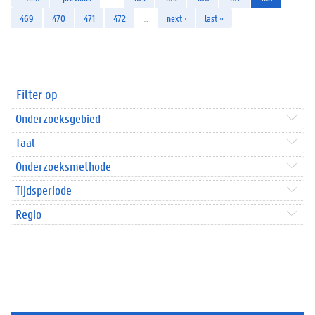
469
470
471
472
…
next ›
last »
Filter op
Onderzoeksgebied
Taal
Onderzoeksmethode
Tijdsperiode
Regio