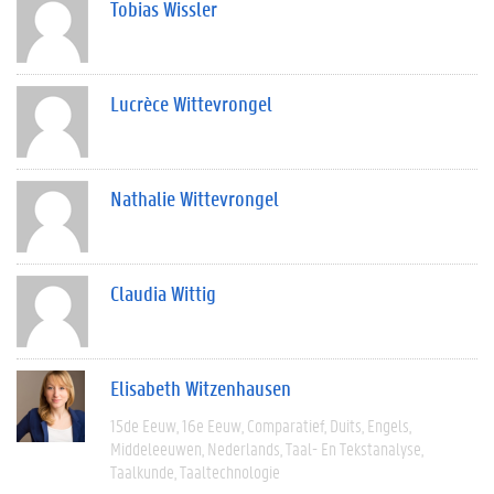
Tobias Wissler
Lucrèce Wittevrongel
Nathalie Wittevrongel
Claudia Wittig
Elisabeth Witzenhausen
15de Eeuw
16e Eeuw
Comparatief
Duits
Engels
Middeleeuwen
Nederlands
Taal- En Tekstanalyse
Taalkunde
Taaltechnologie