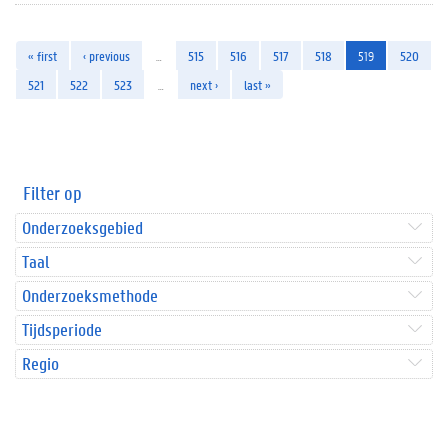
« first
‹ previous
…
515
516
517
518
519
520
521
522
523
…
next ›
last »
Filter op
Onderzoeksgebied
Taal
Onderzoeksmethode
Tijdsperiode
Regio