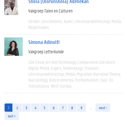
Shola (Olorunshola) Adenekan
Vakgroep Talen en Culturen
Gender
Geschiedenis
Kunst
Literatuurwetenschap
Media
Regiostudies
Simona Adinolfi
Vakgroep Letterkunde
20e Eeuw
Art And Technology
Comparative Literature
Digital Media
Engels
Hedendaags
Italiaans
Literatuurwetenschap
Media
Migration
Narrative Theory
Narratology
Noord-Amerika
Posthumanism
Taal- En
Tekstanalyse
West-Europa
1
2
3
4
5
6
7
8
9
…
next ›
last »