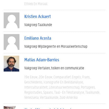
Ethiek En Moraal
Kristien Ackaert
Vakgroep Taalkunde
Emiliano Acosta
Vakgroep Wijsbegeerte en Moraalwetenschap
Matías Adam-Barrios
Vakgroep Vertalen, tolken en communicatie
19e Eeuw
20e Eeuw
Comparatief
Engels
Frans
Geschiedenis
Iconografie En Beeldanalyse
Interculturaliteit
Literatuurwetenschap
Portugees
Regiostudies
Spaans
Taal- En Tekstanalyse
Taalkunde
Venezuela
Vertaalkunde
Zuid-Amerika