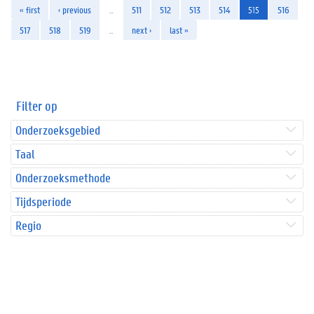
« first
‹ previous
…
511
512
513
514
515
516
517
518
519
…
next ›
last »
Filter op
Onderzoeksgebied
Taal
Onderzoeksmethode
Tijdsperiode
Regio