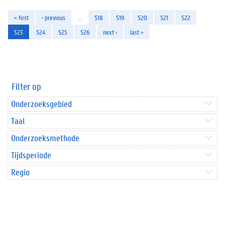
« first
‹ previous
…
518
519
520
521
522
523
524
525
526
next ›
last »
Filter op
Onderzoeksgebied
Taal
Onderzoeksmethode
Tijdsperiode
Regio