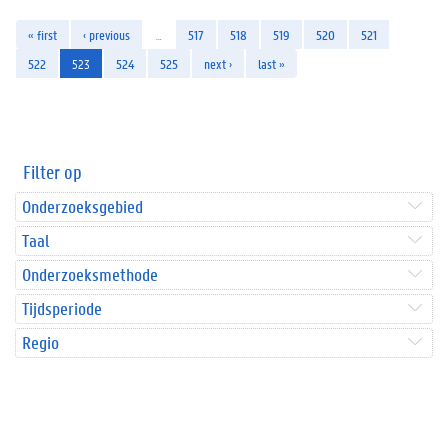
« first
‹ previous
…
517
518
519
520
521
522
523
524
525
next ›
last »
Filter op
Onderzoeksgebied
Taal
Onderzoeksmethode
Tijdsperiode
Regio