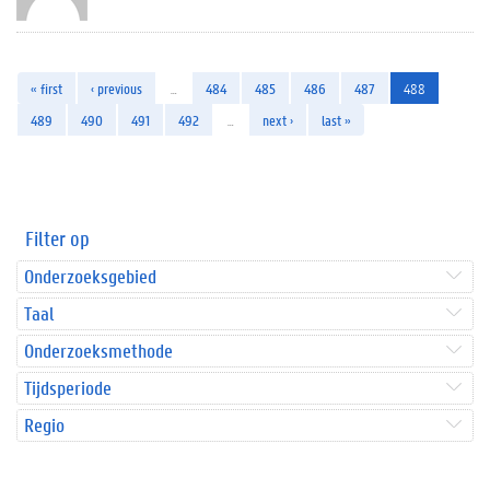
« first
‹ previous
…
484
485
486
487
488
489
490
491
492
…
next ›
last »
Filter op
Onderzoeksgebied
Taal
Onderzoeksmethode
Tijdsperiode
Regio