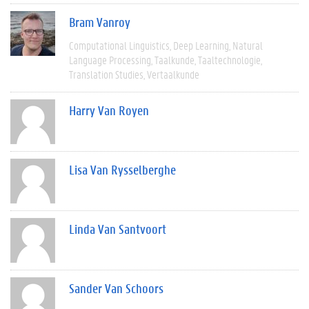
Bram Vanroy
Computational Linguistics
Deep Learning
Natural
Language Processing
Taalkunde
Taaltechnologie
Translation Studies
Vertaalkunde
Harry Van Royen
Lisa Van Rysselberghe
Linda Van Santvoort
Sander Van Schoors