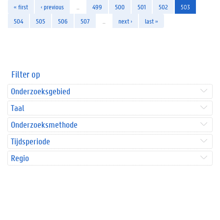
« first
‹ previous
…
499
500
501
502
503
504
505
506
507
…
next ›
last »
Filter op
Onderzoeksgebied
Taal
Onderzoeksmethode
Tijdsperiode
Regio