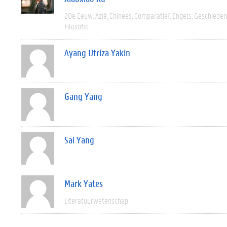
20e Eeuw
Azië
Chinees
Comparatief
Engels
Geschieden
Filosofie
Ayang Utriza Yakin
Gang Yang
Sai Yang
Mark Yates
Literatuurwetenschap