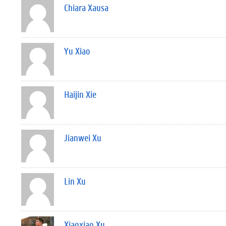
Chiara Xausa
Yu Xiao
Haijin Xie
Jianwei Xu
Lin Xu
Xiaoxiao Xu