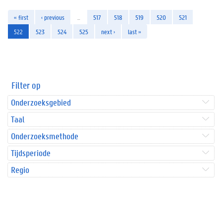
« first
‹ previous
…
517
518
519
520
521
522
523
524
525
next ›
last »
Filter op
Onderzoeksgebied
Taal
Onderzoeksmethode
Tijdsperiode
Regio