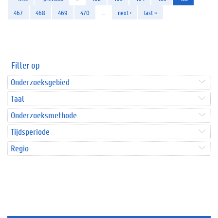
467
468
469
470
…
next ›
last »
Filter op
Onderzoeksgebied
Taal
Onderzoeksmethode
Tijdsperiode
Regio