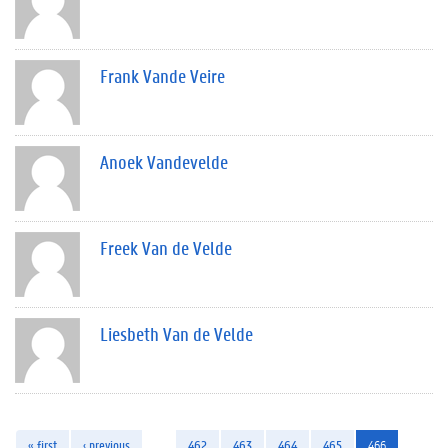
Frank Vande Veire
Anoek Vandevelde
Freek Van de Velde
Liesbeth Van de Velde
« first
‹ previous
…
462
463
464
465
466