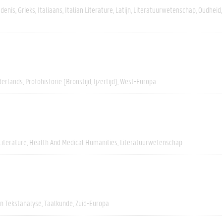
edenis
Grieks
Italiaans
Italian Literature
Latijn
Literatuurwetenschap
Oudheid
erlands
Protohistorie (bronstijd, Ijzertijd)
West-Europa
Literature
Health And Medical Humanities
Literatuurwetenschap
En Tekstanalyse
Taalkunde
Zuid-Europa