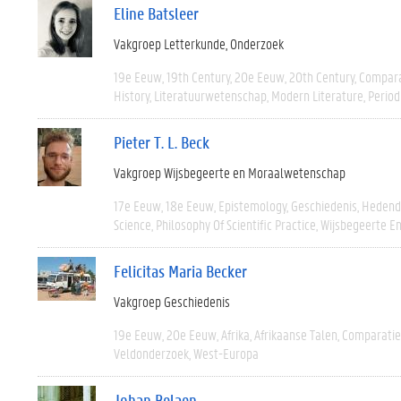
Eline Batsleer
Vakgroep Letterkunde
Onderzoek
19e Eeuw
19th Century
20e Eeuw
20th Century
Compara
History
Literatuurwetenschap
Modern Literature
Period
Pieter T. L. Beck
Vakgroep Wijsbegeerte en Moraalwetenschap
17e Eeuw
18e Eeuw
Epistemology
Geschiedenis
Hedend
Science
Philosophy Of Scientific Practice
Wijsbegeerte En
Felicitas Maria Becker
Vakgroep Geschiedenis
19e Eeuw
20e Eeuw
Afrika
Afrikaanse Talen
Comparatie
Veldonderzoek
West-Europa
Johan Belaen