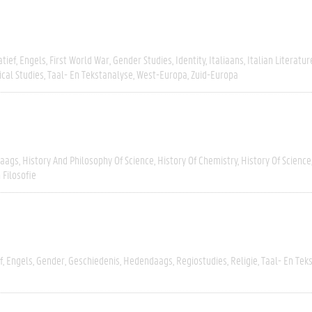
tief
Engels
First World War
Gender Studies
Identity
Italiaans
Italian Literatur
ical Studies
Taal- En Tekstanalyse
West-Europa
Zuid-Europa
aags
History And Philosophy Of Science
History Of Chemistry
History Of Science
 Filosofie
f
Engels
Gender
Geschiedenis
Hedendaags
Regiostudies
Religie
Taal- En Tek