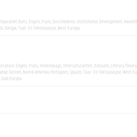
mparatief
Duits
Engels
Frans
Geschiedenis
Institutional Development
Kwantit
ds
Religie
Taal- En Tekstanalyse
West-Europa
terature
Engels
Frans
Hedendaags
Interculturaliteit
Italiaans
Literary Theory
abije Oosten
Noord-Amerika
Portugees
Spaans
Taal- En Tekstanalyse
West-Eu
Zuid-Europa