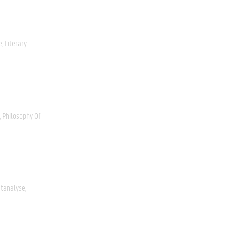
e
Literary
Philosophy Of
stanalyse