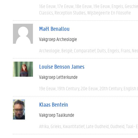
16e Eeuw
17e Eeuw
18e Eeuw
19e Eeuw
Engels
Geschi
Classics
Reception Studies
Wijsbegeerte En Filosofie
Maël Benallou
Vakgroep Archeologie
Archeologie
België
Comparatief
Duits
Engels
Frans
Ned
Louise Benson James
Vakgroep Letterkunde
19e Eeuw
19th Century
20e Eeuw
20th Century
English 
Klaas Bentein
Vakgroep Taalkunde
Afrika
Grieks
Kwantitatief
Late Oudheid
Oudheid
Taal- 