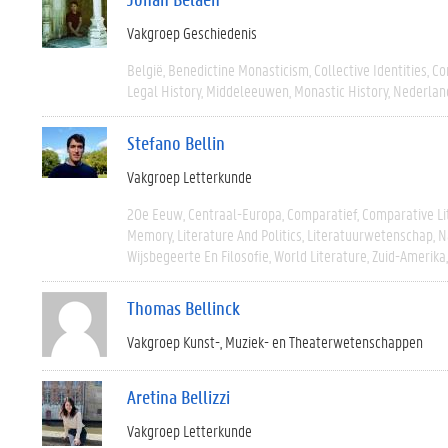
Vakgroep Geschiedenis
België
Benedictine Monasticism
Collective Identities
Co
Legal History
Middeleeuwen
Monastic History
Nederlan
Stefano Bellin
Vakgroep Letterkunde
20e Eeuw
Centraal-Europa
Comparatief
Comparative Li
Memory
Literature And Politics
Literatuurwetenschap
N
Wijsbegeerte En Filosofie
World Literature
Zuid-Amerika
Thomas Bellinck
Vakgroep Kunst-, Muziek- en Theaterwetenschappen
Aretina Bellizzi
Vakgroep Letterkunde