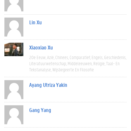
Lin Xu
Xiaoxiao Xu
20e Eeuw
Azië
Chinees
Comparatief
Engels
Geschiedenis
Literatuurwetenschap
Middeleeuwen
Religie
Taal- En
Tekstanalyse
Wijsbegeerte En Filosofie
Ayang Utriza Yakin
Gang Yang