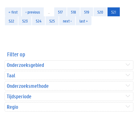
« first
‹ previous
…
517
518
519
520
521
522
523
524
525
next ›
last »
Filter op
Onderzoeksgebied
Taal
Onderzoeksmethode
Tijdsperiode
Regio