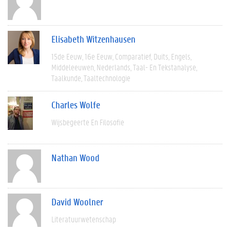
Elisabeth Witzenhausen
15de Eeuw
16e Eeuw
Comparatief
Duits
Engels
Middeleeuwen
Nederlands
Taal- En Tekstanalyse
Taalkunde
Taaltechnologie
Charles Wolfe
Wijsbegeerte En Filosofie
Nathan Wood
David Woolner
Literatuurwetenschap