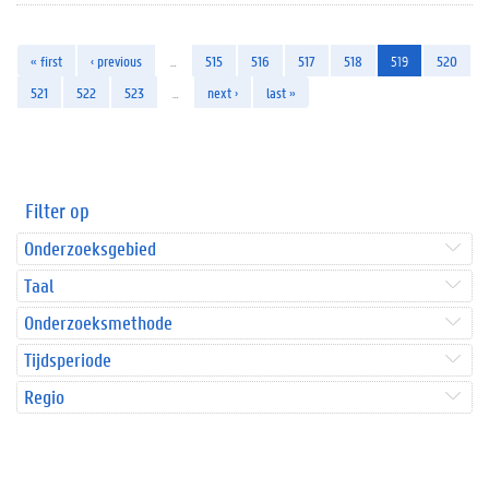
« first
‹ previous
…
515
516
517
518
519
520
521
522
523
…
next ›
last »
Filter op
Onderzoeksgebied
Taal
Onderzoeksmethode
Tijdsperiode
Regio