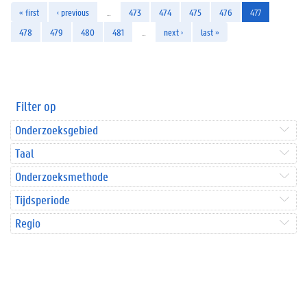
« first
‹ previous
…
473
474
475
476
477
478
479
480
481
…
next ›
last »
Filter op
Onderzoeksgebied
Taal
Onderzoeksmethode
Tijdsperiode
Regio