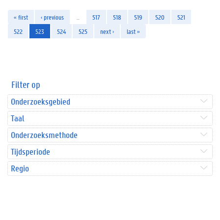
« first
‹ previous
…
517
518
519
520
521
522
523
524
525
next ›
last »
Filter op
Onderzoeksgebied
Taal
Onderzoeksmethode
Tijdsperiode
Regio