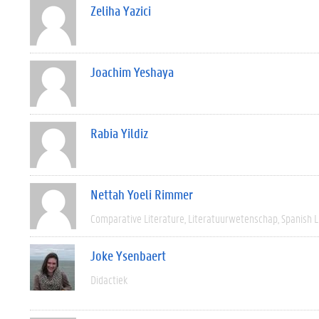
Zeliha Yazici
Joachim Yeshaya
Rabia Yildiz
Nettah Yoeli Rimmer
Comparative Literature
Literatuurwetenschap
Spanish L
Joke Ysenbaert
Didactiek