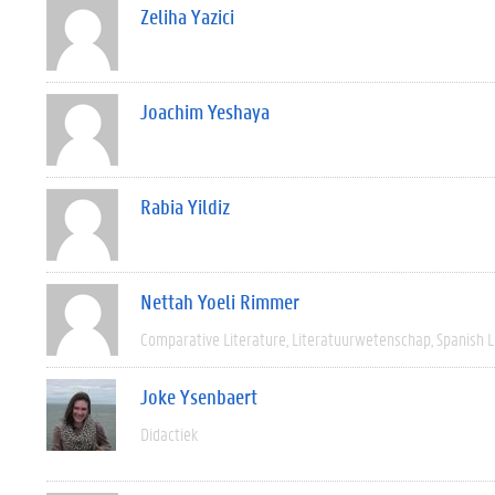
Zeliha Yazici
Joachim Yeshaya
Rabia Yildiz
Nettah Yoeli Rimmer
Comparative Literature
Literatuurwetenschap
Spanish L
Joke Ysenbaert
Didactiek