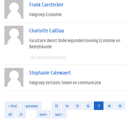
Frank Caestecker
Vakgroep Economie
Charlotte Cailliau
Facultaire dienst Onderwijsondersteuning Economie en
Bedrijfskunde
Literatuurwetenschap
Stephanie Calewaert
Vakgroep Vertalen, tolken en communicatie
« first
‹ previous
…
13
14
15
16
17
18
19
20
21
…
next ›
last »