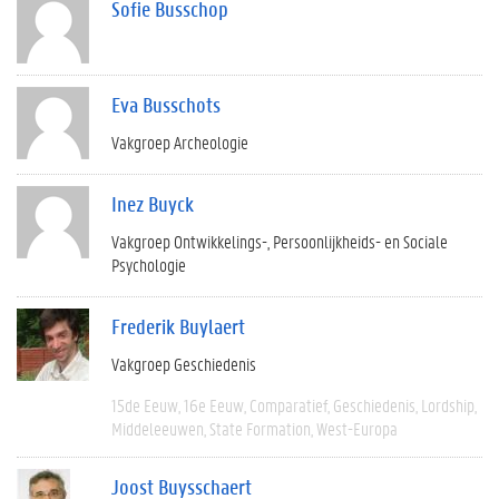
Sofie Busschop
Eva Busschots
Vakgroep Archeologie
Inez Buyck
Vakgroep Ontwikkelings-, Persoonlijkheids- en Sociale
Psychologie
Frederik Buylaert
Vakgroep Geschiedenis
15de Eeuw
16e Eeuw
Comparatief
Geschiedenis
Lordship
Middeleeuwen
State Formation
West-Europa
Joost Buysschaert