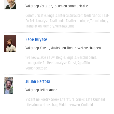
Vakgroep Vertalen, tolken en communicatie
Communicatie
Engels
Interculturaliteit
Nederlands
Taal-
En Tekstanalyse
Taalkunde
Taaltechnologie
Terminology
Translation Memory
Vertaalkunde
Febé Buysse
Vakgroep Kunst-, Muziek- en Theaterwetenschappen
19e Eeuw
20e Eeuw
België
Engels
Geschiedenis
Iconografie En Beeldanalyse
Kunst
Sgraffito
Veldonderzoek
Julián Bértola
Vakgroep Letterkunde
Byzantine Poetry
Greek Literature
Grieks
Late Oudheid
Literatuurwetenschap
Middeleeuwen
Oudheid