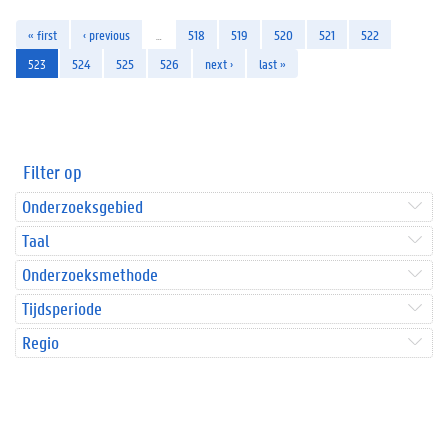
« first
‹ previous
…
518
519
520
521
522
523
524
525
526
next ›
last »
Filter op
Onderzoeksgebied
Taal
Onderzoeksmethode
Tijdsperiode
Regio