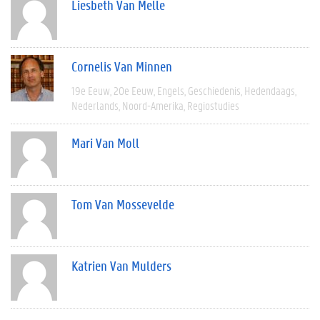
Liesbeth Van Melle
Cornelis Van Minnen
19e Eeuw
20e Eeuw
Engels
Geschiedenis
Hedendaags
Nederlands
Noord-Amerika
Regiostudies
Mari Van Moll
Tom Van Mossevelde
Katrien Van Mulders