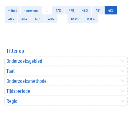
« first
‹ previous
…
478
479
480
481
482
483
484
485
486
…
next ›
last »
Filter op
Onderzoeksgebied
Taal
Onderzoeksmethode
Tijdsperiode
Regio