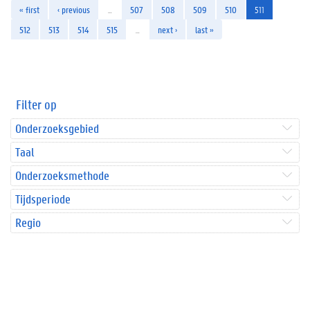
« first
‹ previous
…
507
508
509
510
511
512
513
514
515
…
next ›
last »
Filter op
Onderzoeksgebied
Taal
Onderzoeksmethode
Tijdsperiode
Regio