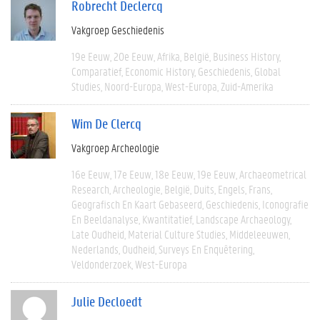
Robrecht Declercq
Vakgroep Geschiedenis
19e Eeuw
20e Eeuw
Afrika
België
Business History
Comparatief
Economic History
Geschiedenis
Global
Studies
Noord-Europa
West-Europa
Zuid-Amerika
Wim De Clercq
Vakgroep Archeologie
16e Eeuw
17e Eeuw
18e Eeuw
19e Eeuw
Archaeometrical
Research
Archeologie
België
Duits
Engels
Frans
Geografisch En Kaart Gebaseerd
Geschiedenis
Iconografie
En Beeldanalyse
Kwantitatief
Landscape Archaeology
Late Oudheid
Material Culture Studies
Middeleeuwen
Nederlands
Oudheid
Surveys En Enquêtering
Veldonderzoek
West-Europa
Julie Decloedt