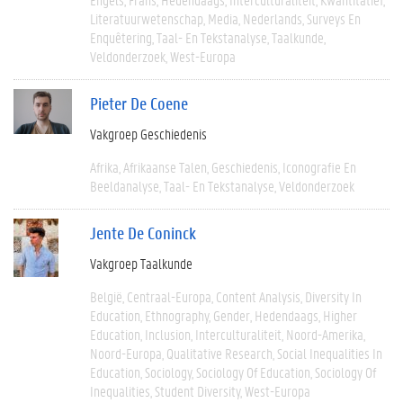
Literatuurwetenschap
Media
Nederlands
Surveys En
Enquêtering
Taal- En Tekstanalyse
Taalkunde
Veldonderzoek
West-Europa
Pieter De Coene
Vakgroep Geschiedenis
Afrika
Afrikaanse Talen
Geschiedenis
Iconografie En
Beeldanalyse
Taal- En Tekstanalyse
Veldonderzoek
Jente De Coninck
Vakgroep Taalkunde
België
Centraal-Europa
Content Analysis
Diversity In
Education
Ethnography
Gender
Hedendaags
Higher
Education
Inclusion
Interculturaliteit
Noord-Amerika
Noord-Europa
Qualitative Research
Social Inequalities In
Education
Sociology
Sociology Of Education
Sociology Of
Inequalities
Student Diversity
West-Europa