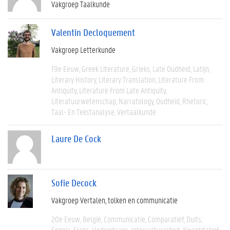
Vakgroep Taalkunde
Valentin Decloquement
Vakgroep Letterkunde
19e Eeuw
Greek Literature
Grieks
Late Oudheid
Latijn
Literary History
Literary Translation
Literature From
Antiquity
Literature From Late Antiquity
Literatuurwetenschap
Narratology
Oudheid
Rhetoric
Taal- En Tekstanalyse
Vertaalkunde
Laure De Cock
Sofie Decock
Vakgroep Vertalen, tolken en communicatie
20e Eeuw
België
Communicatie
Comparatief
Duits
Engels
Frans
Hedendaags
Interculturaliteit
Kwantitatief