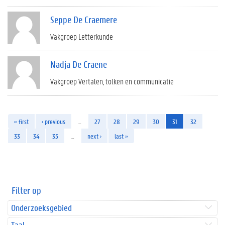
Seppe De Craemere
Vakgroep Letterkunde
Nadja De Craene
Vakgroep Vertalen, tolken en communicatie
« first
‹ previous
…
27
28
29
30
31
32
33
34
35
…
next ›
last »
Filter op
Onderzoeksgebied
Taal