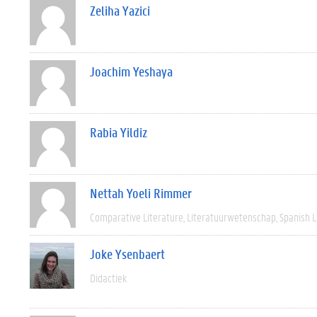
Zeliha Yazici
Joachim Yeshaya
Rabia Yildiz
Nettah Yoeli Rimmer
Comparative Literature
Literatuurwetenschap
Spanish L
Joke Ysenbaert
Didactiek