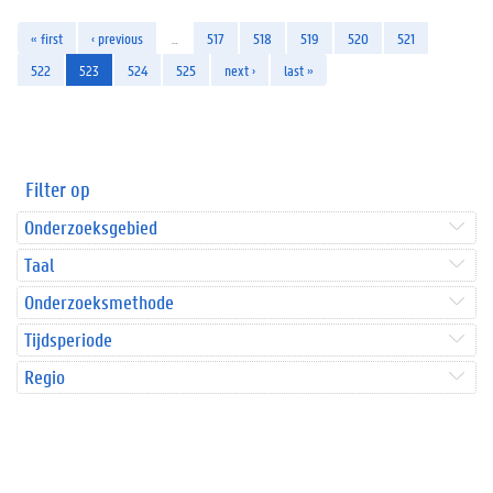
« first
‹ previous
…
517
518
519
520
521
522
523
524
525
next ›
last »
Filter op
Onderzoeksgebied
Taal
Onderzoeksmethode
Tijdsperiode
Regio