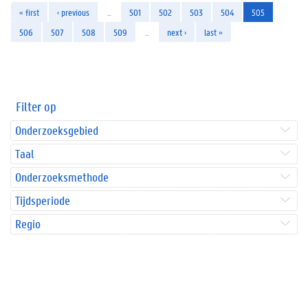
« first
‹ previous
…
501
502
503
504
505
506
507
508
509
…
next ›
last »
Filter op
Onderzoeksgebied
Taal
Onderzoeksmethode
Tijdsperiode
Regio