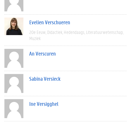
Evelien Verschueren
20e Eeuw
Didactiek
Hedendaags
Literatuurwetenschap
Muziek
An Verscuren
Sabina Versieck
Ine Versigghel