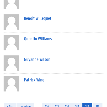
Benoît Willequet
Quentin Williams
Guyanne Wilson
Patrick Wing
« first
‹ previous
…
514
515
516
517
518
519