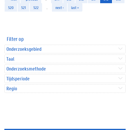
520
521
522
…
next ›
last »
Filter op
Onderzoeksgebied
Taal
Onderzoeksmethode
Tijdsperiode
Regio