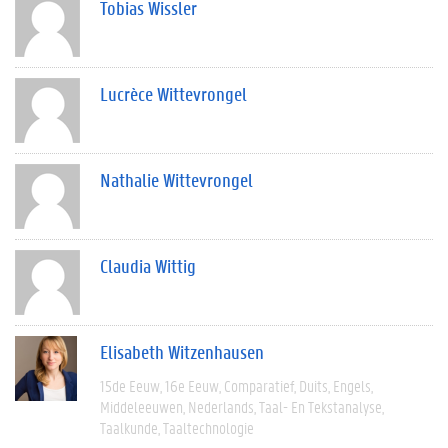
Tobias Wissler
Lucrèce Wittevrongel
Nathalie Wittevrongel
Claudia Wittig
Elisabeth Witzenhausen
15de Eeuw
16e Eeuw
Comparatief
Duits
Engels
Middeleeuwen
Nederlands
Taal- En Tekstanalyse
Taalkunde
Taaltechnologie