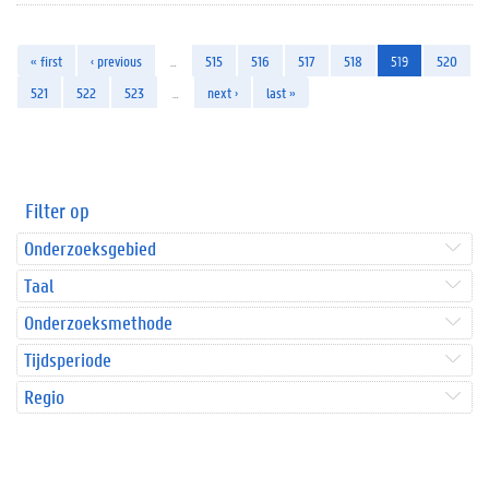
« first
‹ previous
…
515
516
517
518
519
520
521
522
523
…
next ›
last »
Filter op
Onderzoeksgebied
Taal
Onderzoeksmethode
Tijdsperiode
Regio