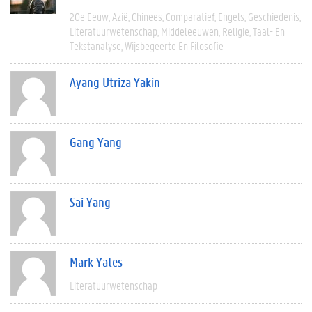
20e Eeuw
Azië
Chinees
Comparatief
Engels
Geschiedenis
Literatuurwetenschap
Middeleeuwen
Religie
Taal- En
Tekstanalyse
Wijsbegeerte En Filosofie
Ayang Utriza Yakin
Gang Yang
Sai Yang
Mark Yates
Literatuurwetenschap