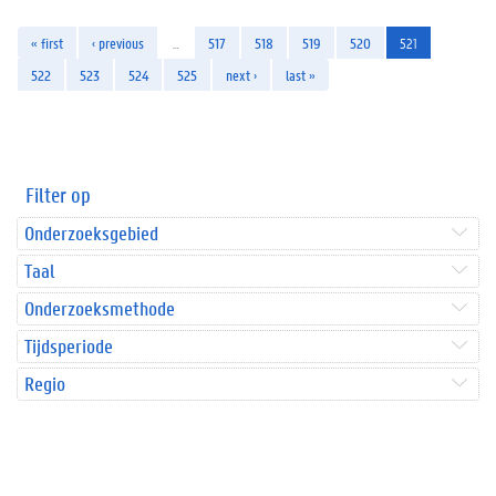
« first
‹ previous
…
517
518
519
520
521
522
523
524
525
next ›
last »
Filter op
Onderzoeksgebied
Taal
Onderzoeksmethode
Tijdsperiode
Regio