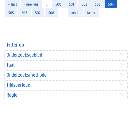
« first
‹ previous
…
500
501
502
503
504
505
506
507
508
…
next ›
last »
Filter op
Onderzoeksgebied
Taal
Onderzoeksmethode
Tijdsperiode
Regio