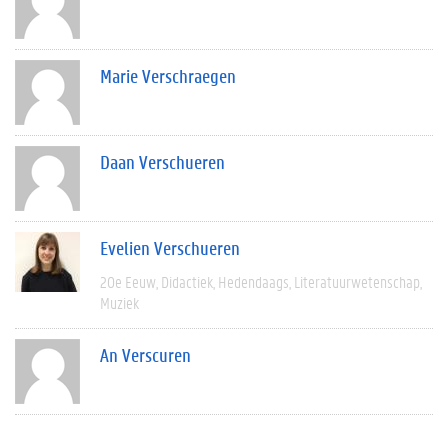
Marie Verschraegen
Daan Verschueren
Evelien Verschueren
20e Eeuw
Didactiek
Hedendaags
Literatuurwetenschap
Muziek
An Verscuren