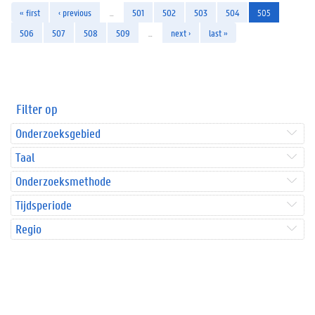
« first
‹ previous
…
501
502
503
504
505
506
507
508
509
…
next ›
last »
Filter op
Onderzoeksgebied
Taal
Onderzoeksmethode
Tijdsperiode
Regio