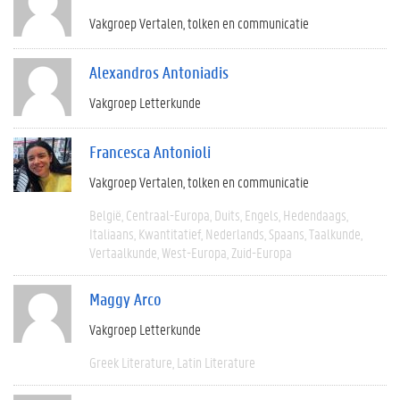
Vakgroep Vertalen, tolken en communicatie
Alexandros Antoniadis
Vakgroep Letterkunde
Francesca Antonioli
Vakgroep Vertalen, tolken en communicatie
België
Centraal-Europa
Duits
Engels
Hedendaags
Italiaans
Kwantitatief
Nederlands
Spaans
Taalkunde
Vertaalkunde
West-Europa
Zuid-Europa
Maggy Arco
Vakgroep Letterkunde
Greek Literature
Latin Literature