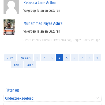
Rebecca Jane Arthur
Vakgroep Talen en Culturen
Muhammed Niyas Ashraf
Vakgroep Talen en Culturen
Geschiedenis
Literatuurwetenschap
Regiostudies
Religie
« first
‹ previous
1
2
3
4
5
6
7
8
9
…
next ›
last »
Filter op
Onderzoeksgebied