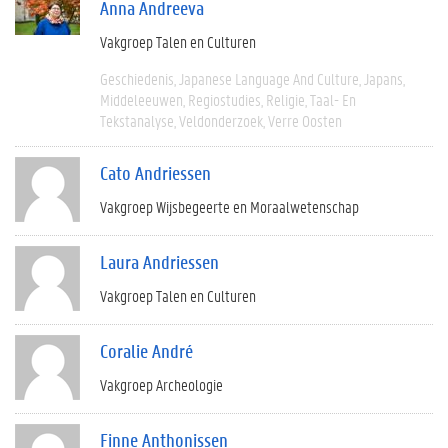
Anna Andreeva
Vakgroep Talen en Culturen
Geschiedenis
Japanese Language And Culture
Japans
Middeleeuwen
Regiostudies
Religie
Taal- En
Tekstanalyse
Veldonderzoek
Verre Oosten
Cato Andriessen
Vakgroep Wijsbegeerte en Moraalwetenschap
Laura Andriessen
Vakgroep Talen en Culturen
Coralie André
Vakgroep Archeologie
Finne Anthonissen