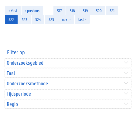
« first
‹ previous
…
517
518
519
520
521
522
523
524
525
next ›
last »
Filter op
Onderzoeksgebied
Taal
Onderzoeksmethode
Tijdsperiode
Regio