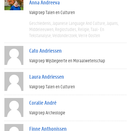
Anna Andreeva
Vakgroep Talen en Culturen
Geschiedenis
Japanese Language And Culture
Japans
Middeleeuwen
Regiostudies
Religie
Taal- En
Tekstanalyse
Veldonderzoek
Verre Oosten
Cato Andriessen
Vakgroep Wijsbegeerte en Moraalwetenschap
Laura Andriessen
Vakgroep Talen en Culturen
Coralie André
Vakgroep Archeologie
Finne Anthonissen