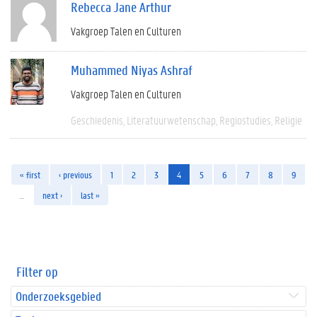
Rebecca Jane Arthur
Vakgroep Talen en Culturen
Muhammed Niyas Ashraf
Vakgroep Talen en Culturen
Geschiedenis
Literatuurwetenschap
Regiostudies
Religie
« first
‹ previous
1
2
3
4
5
6
7
8
9
…
next ›
last »
Filter op
Onderzoeksgebied