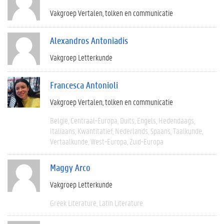
Vakgroep Vertalen, tolken en communicatie
Alexandros Antoniadis
Vakgroep Letterkunde
Francesca Antonioli
Vakgroep Vertalen, tolken en communicatie
België
Centraal-Europa
Duits
Engels
Hedendaags
Italiaans
Kwantitatief
Nederlands
Spaans
Taalkunde
Vertaalkunde
West-Europa
Zuid-Europa
Maggy Arco
Vakgroep Letterkunde
Greek Literature
Latin Literature