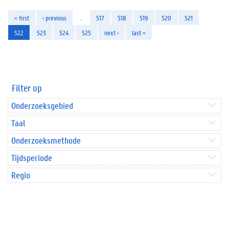
« first
‹ previous
…
517
518
519
520
521
522
523
524
525
next ›
last »
Filter op
Onderzoeksgebied
Taal
Onderzoeksmethode
Tijdsperiode
Regio