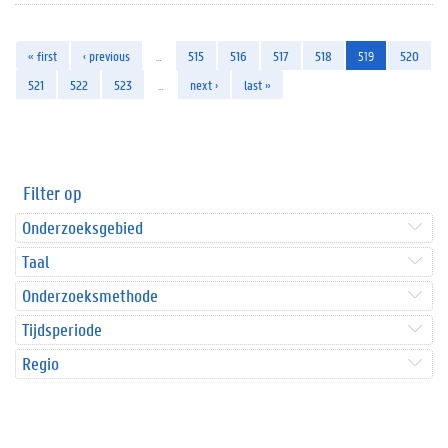
« first
‹ previous
…
515
516
517
518
519
520
521
522
523
…
next ›
last »
Filter op
Onderzoeksgebied
Taal
Onderzoeksmethode
Tijdsperiode
Regio