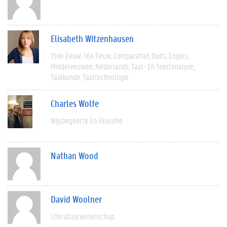
Elisabeth Witzenhausen
15de Eeuw
16e Eeuw
Comparatief
Duits
Engels
Middeleeuwen
Nederlands
Taal- En Tekstanalyse
Taalkunde
Taaltechnologie
Charles Wolfe
Wijsbegeerte En Filosofie
Nathan Wood
David Woolner
Literatuurwetenschap