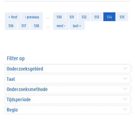
« first
‹ previous
…
510
511
512
513
514
515
516
517
518
…
next ›
last »
Filter op
Onderzoeksgebied
Taal
Onderzoeksmethode
Tijdsperiode
Regio