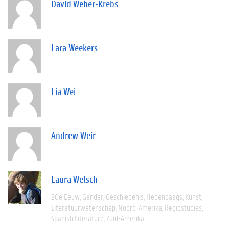
David Weber-Krebs
Lara Weekers
Lia Wei
Andrew Weir
Laura Welsch
20e Eeuw
Gender
Geschiedenis
Hedendaags
Kunst
Literatuurwetenschap
Noord-Amerika
Regiostudies
Spanish Literature
Zuid-Amerika