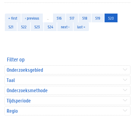
« first
‹ previous
…
516
517
518
519
520
521
522
523
524
next ›
last »
Filter op
Onderzoeksgebied
Taal
Onderzoeksmethode
Tijdsperiode
Regio