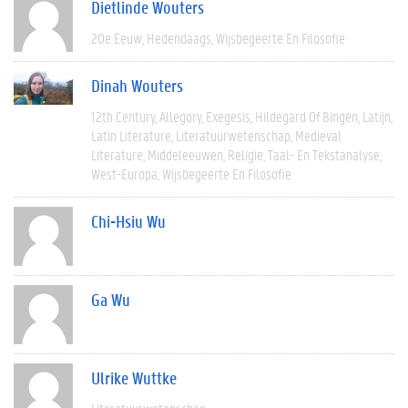
Dietlinde Wouters
20e Eeuw
Hedendaags
Wijsbegeerte En Filosofie
Dinah Wouters
12th Century
Allegory
Exegesis
Hildegard Of Bingen
Latijn
Latin Literature
Literatuurwetenschap
Medieval
Literature
Middeleeuwen
Religie
Taal- En Tekstanalyse
West-Europa
Wijsbegeerte En Filosofie
Chi-Hsiu Wu
Ga Wu
Ulrike Wuttke