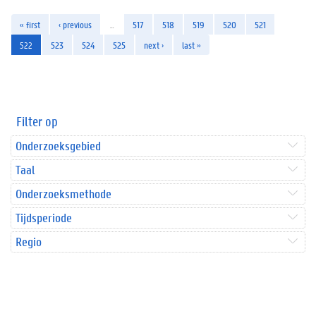
« first
‹ previous
…
517
518
519
520
521
522
523
524
525
next ›
last »
Filter op
Onderzoeksgebied
Taal
Onderzoeksmethode
Tijdsperiode
Regio