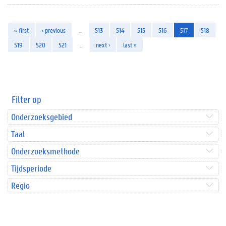
« first
‹ previous
…
513
514
515
516
517
518
519
520
521
…
next ›
last »
Filter op
Onderzoeksgebied
Taal
Onderzoeksmethode
Tijdsperiode
Regio