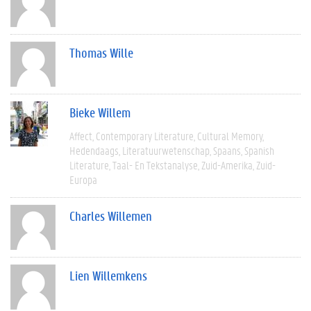
Thomas Wille
Bieke Willem
Affect
Contemporary Literature
Cultural Memory
Hedendaags
Literatuurwetenschap
Spaans
Spanish
Literature
Taal- En Tekstanalyse
Zuid-Amerika
Zuid-
Europa
Charles Willemen
Lien Willemkens