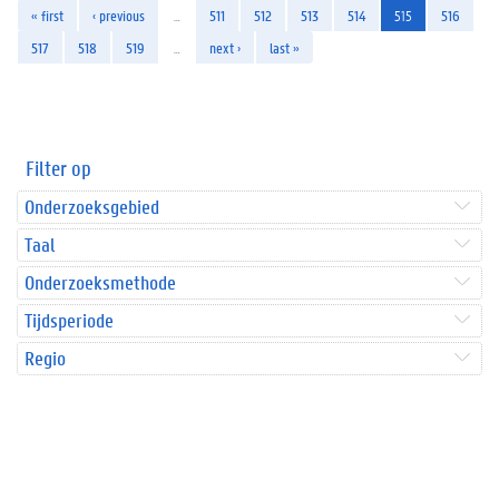
« first
‹ previous
…
511
512
513
514
515
516
517
518
519
…
next ›
last »
Filter op
Onderzoeksgebied
Taal
Onderzoeksmethode
Tijdsperiode
Regio