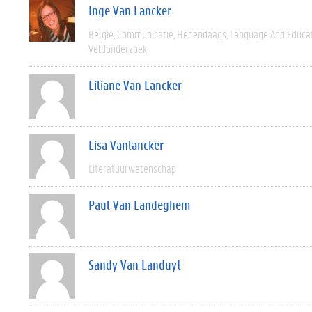
Inge Van Lancker
België
Communicatie
Hedendaags
Language And Educa
Veldonderzoek
Liliane Van Lancker
Lisa Vanlancker
Literatuurwetenschap
Paul Van Landeghem
Sandy Van Landuyt