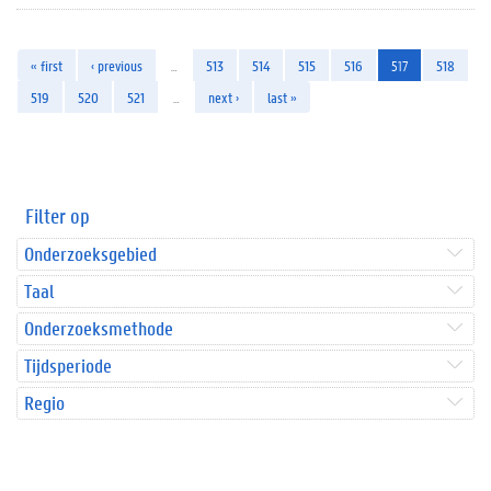
« first
‹ previous
…
513
514
515
516
517
518
519
520
521
…
next ›
last »
Filter op
Onderzoeksgebied
Taal
Onderzoeksmethode
Tijdsperiode
Regio