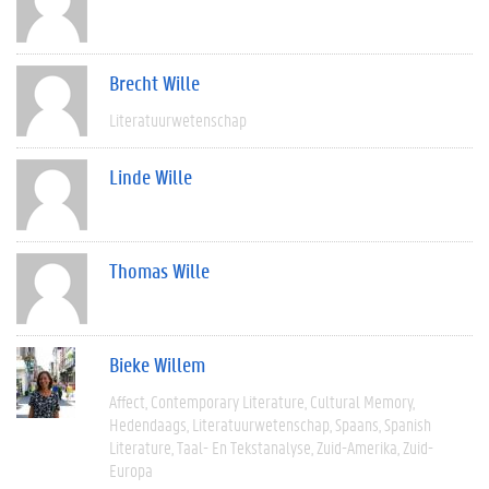
Brecht Wille
Literatuurwetenschap
Linde Wille
Thomas Wille
Bieke Willem
Affect
Contemporary Literature
Cultural Memory
Hedendaags
Literatuurwetenschap
Spaans
Spanish
Literature
Taal- En Tekstanalyse
Zuid-Amerika
Zuid-
Europa